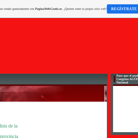
REGÍSTRATE
fue creado gratuitamente con
PaginaWebGratis.es
. ¿Quieres tener tu propio sitio web?
Para que el pueb
Congreso AGÜ
Nacional
isis de la
 provincia