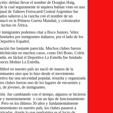
ción: debían llevar el nombre de Douglas Haig,
e la cual seguramente ni siquiera habían visto en una
inal de Talleres Ferrocarril Central Argentino fue
ados salieron a la cancha con el nombre de un
estacó en la Primera Guerra Mundial, y colonizador
s luchas en África.
e inmigrantes podemos citar a Boca Juniors, Velez
 fundados por inmigrantes italianos, por el lado de los
Deportivo Español.
tuación fue bastante parecida. Muchos clubes fueron
vitivínicolas en muchos casos, como Del Bono, Colón
rtín, en Jáchal el Deportivo La Estrella fue fundado
tonces Molino La Estrella.
 fútbol en nuestro país no nació de manos de la
dominantes sino que lo hizo desde el movimiento
ortiva fue una necesidad popular, resuelta y organizada
 los clubes fueron uno de los lugares de encuentro y
s, de jóvenes, de inmigrantes.
ción fue cambiando con el tiempo, algunos se hicieron
te y monetariamente y con un tipo de funcionamiento
. Pero en los últimos 30 años y fundamentalmente
menemismo en nuestro país, los clubes pasaron a
rivadas, donde lo que predomina es el lucro de