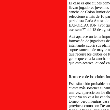
El caso es que clubes com
llevan jugadores juveniles
cancha de Colon Junior de
seleccionó a más de 10 para
periodista Carla Acost
EXPORTACIÓN ¿Por qué Riv
escasean?” del 18 de agost
Acá aparece un tema import
formación de jugadores des
intentando cubrir sus plan
supuestamente de mayor niv
que recorre los clubes de f
gente que va a la cancha 
que esto acarrea, quedó en
Retroceso de los clubes l
Esta situación probablemen
cuesta más sostener el cam
una vez aparecieron los di
gente ya no va a las canchas
torneo, pero mientras pasa
provincia como son Desam