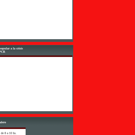
opular a la crisis
-PCR
alero
 de 8 a 10 hs.