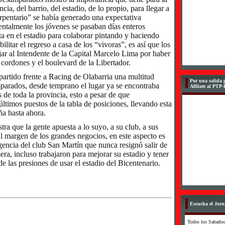
cia, del barrio, del estadio, de lo propio, para llegar a
rpentario” se había generado una expectativa
entalmente los jóvenes se pasaban días enteros
ta en el estadio para colaborar pintando y haciendo
ilitar el regreso a casa de los “vivoras”, es así que los
jar al Intendente de la Capital Marcelo Lima por haber
 cordones y el boulevard de la Libertador.
 partido frente a Racing de Olabarria una multitud
Por una salida p
parados, desde temprano el lugar ya se encontraba
Afiliate al PTP
 de toda la provincia, esto a pesar de que
ltimos puestos de la tabla de posiciones, llevando esta
a hasta ahora.
ra que la gente apuesta a lo suyo, a su club, a sus
al margen de los grandes negocios, en este aspecto es
igencia del club San Martín que nunca resignó salir de
ra, incluso trabajaron para mejorar su estadio y tener
e las presiones de usar el estadio del Bicentenario.
Escucha el Jorn
Todos los Sabados