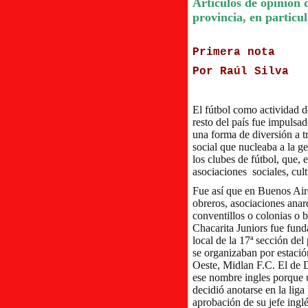
Artículos de opinión d
provincia, en particul
Primera nota
Por Raúl Silva
El fútbol como actividad d
resto del país fue impulsa
una forma de diversión a 
social que nucleaba a la g
los clubes de fútbol, que,
asociaciones sociales, cult
Fue así que en Buenos Aire
obreros, asociaciones anarq
conventillos o colonias o 
Chacarita Juniors fue funda
local de la 17ª sección del
se organizaban por estaci
Oeste, Midlan F.C. El de D
ese nombre ingles porque u
decidió anotarse en la liga
aprobación de su jefe inglé