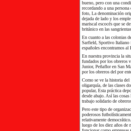
bueno, pero con una condi
recordando a una persona d
foto, La denominación orig
dejada de lado y los emple
mariscal escocés que se d
británico en las sangrienta
En cuanto a las colonias d
Sarfield, Sportivo Italiano
españoles encontramos al 
En nuestra provincia la si
fundados por los obreros 
Junior, Peñaflor en San Ma
por los obreros del por en
Como se ve la historia del
oligarquía, de las clases 
popular, Esta práctica dep
desde abajo. Así las cosas
trabajo solidario de obrero
Pero este tipo de organiza
poderosos futbolísticamen
relativamente democrático
luego de los diez años de 
funcionar como empresas p