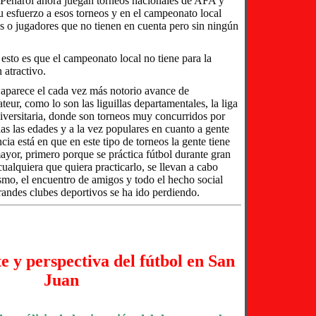
 Peñarol ahora juegan torneos nacionales de AFA y
u esfuerzo a esos torneos y en el campeonato local
s o jugadores que no tienen en cuenta pero sin ningún
esto es que el campeonato local no tiene para la
 atractivo.
o aparece el cada vez más notorio avance de
eur, como lo son las liguillas departamentales, la liga
universitaria, donde son torneos muy concurridos por
as las edades y a la vez populares en cuanto a gente
ncia está en que en este tipo de torneos la gente tiene
or, primero porque se práctica fútbol durante gran
 cualquiera que quiera practicarlo, se llevan a cabo
smo, el encuentro de amigos y todo el hecho social
randes clubes deportivos se ha ido perdiendo.
e y perspectiva del fútbol en San
Juan