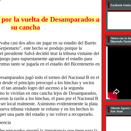
Facebook botón-
 por la vuelta de Desamparados a
su cancha
Ahora con la 
Diputado Nacio
aba casi dos años sin jugar en su estadio del Barrio
Serpentario”, este hecho se produjo porque la
l presidente Salvá decidió tirar la tribuna visitante del
 juego para supuestamente agrandar el estadio para
ntras tanto se jugaría en el estadio del Bicentenerio en
 Desamparados jugó todo el torneo del Nacional B en el
n desde el principio preocupó a los hinchas y socios
el tan ansiado logro del ascenso a la segunda
tino lo vivirían en otra cancha lejos de Desamparados,
ieron la razón a los hinchas, el paso por el Nacional B
ser local realmente. Asimismo evidentemente la plata
 nueva tribuna visitante se esfumo y en los hechos lo
Alberto Aguero 
San Juan
per una parte del estadio y no volver a recuperarlo.
nencia
Desamparados mostró la importancia que tiene para la