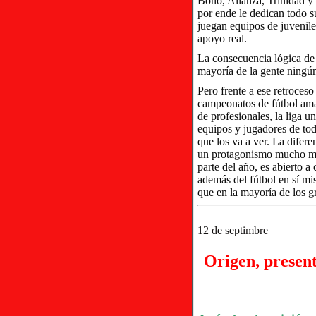
Bono, Alianza, Trinidad y
por ende le dedican todo s
juegan equipos de juvenile
apoyo real.
La consecuencia lógica de 
mayoría de la gente ningún
Pero frente a ese retroces
campeonatos de fútbol amat
de profesionales, la liga 
equipos y jugadores de tod
que los va a ver. La difere
un protagonismo mucho may
parte del año, es abierto a
además del fútbol en sí mi
que en la mayoría de los g
12 de septimbre
Origen, present