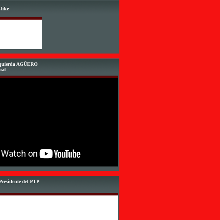
like
Izquierda AGÜERO
nal
Presidente del PTP