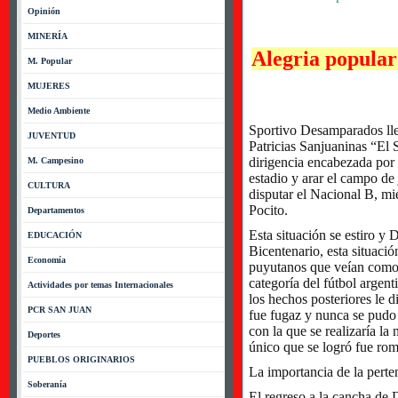
Opinión
MINERÍA
Alegria popular
M. Popular
MUJERES
Medio Ambiente
Sportivo Desamparados llev
JUVENTUD
Patricias Sanjuaninas “El 
dirigencia encabezada por e
M. Campesino
estadio y arar el campo de
CULTURA
disputar el Nacional B, mie
Pocito.
Departamentos
Esta situación se estiro y
EDUCACIÓN
Bicentenario, esta situació
Economía
puyutanos que veían como 
categoría del fútbol argen
Actividades por temas Internacionales
los hechos posteriores le d
PCR SAN JUAN
fue fugaz y nunca se pudo 
con la que se realizaría la
Deportes
único que se logró fue rom
PUEBLOS ORIGINARIOS
La importancia de la perte
Soberanía
El regreso a la cancha de 