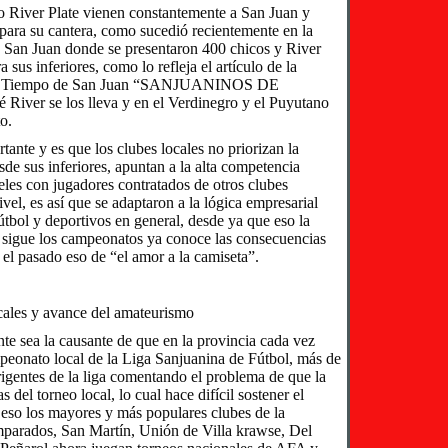
o River Plate vienen constantemente a San Juan y
 para su cantera, como sucedió recientemente en la
 San Juan donde se presentaron 400 chicos y River
 sus inferiores, como lo refleja el artículo de la
a de Tiempo de San Juan “SANJUANINOS DE
er se los lleva y en el Verdinegro y el Puyutano
o.
ante y es que los clubes locales no priorizan la
de sus inferiores, apuntan a la alta competencia
teles con jugadores contratados de otros clubes
el, es así que se adaptaron a la lógica empresarial
útbol y deportivos en general, desde ya que eso la
o sigue los campeonatos ya conoce las consecuencias
 el pasado eso de “el amor a la camiseta”.
ocales y avance del amateurismo
te sea la causante de que en la provincia cada vez
peonato local de la Liga Sanjuanina de Fútbol, más de
rigentes de la liga comentando el problema de que la
 del torneo local, lo cual hace difícil sostener el
 eso los mayores y más populares clubes de la
parados, San Martín, Unión de Villa krawse, Del