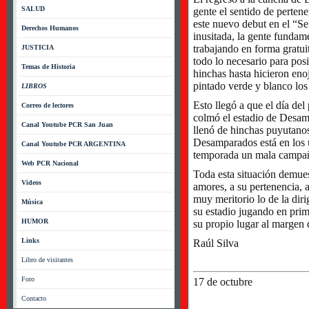
SALUD
gente el sentido de pertenen
este nuevo debut en el “Se
Derechos Humanos
inusitada, la gente fundam
trabajando en forma gratui
JUSTICIA
todo lo necesario para posib
Temas de Historia
hinchas hasta hicieron eno
pintado verde y blanco los
LIBROS
Esto llegó a que el día del
Correo de lectores
colmó el estadio de Desam
Canal Youtube PCR San Juan
llenó de hinchas puyutanos
Desamparados está en los ú
Canal Youtube PCR ARGENTINA
temporada un mala campañ
Web PCR Nacional
Toda esta situación demuest
Videos
amores, a su pertenencia, 
muy meritorio lo de la dir
Música
su estadio jugando en prime
HUMOR
su propio lugar al margen d
Links
Raúl Silva
Libro de visitantes
Foro
17 de octubre
Contacto