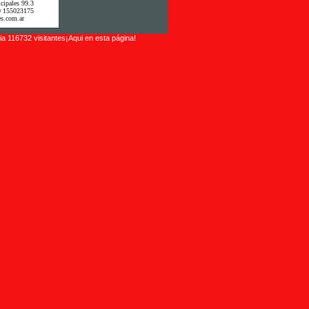
cipales 99.3
0 155023175
s.com.ar
a 116732 visitantes¡Aqui en esta página!