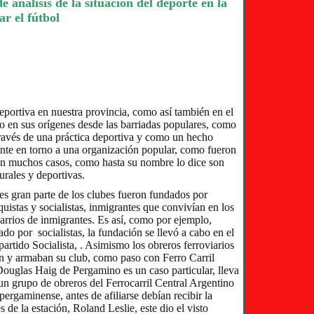
e análisis de la situación del deporte en la
ar el fútbol
eportiva en nuestra provincia, como así también en el
do en sus orígenes desde las barriadas populares, como
través de una práctica deportiva y como un hecho
ente en torno a una organización popular, como fueron
 en muchos casos, como hasta su nombre lo dice son
urales y deportivas.
s gran parte de los clubes fueron fundados por
uistas y socialistas, inmigrantes que convivían en los
barrios de inmigrantes. Es así, como por ejemplo,
do por socialistas, la fundación se llevó a cabo en el
 partido Socialista, . Asimismo los obreros ferroviarios
ón y armaban su club, como paso con Ferro Carril
ouglas Haig de Pergamino es un caso particular, lleva
n grupo de obreros del Ferrocarril Central Argentino
 pergaminense, antes de afiliarse debían recibir la
s de la estación, Roland Leslie, este dio el visto