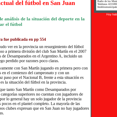
actual del fútbol en San Juan
Radio de los Muni
Telefonos 422189
fmdelosmunicipale
Hoy habi
e análisis de la situación del deporte en la
ar el fútbol
ra fue publicada en pp 554
do ver en la provincia un resurgimiento del fútbol
nso a primera división del club San Martín en el 2007
es de Desamparados en el Argentino A, incluido un
go perdido por razones poco claras.
amente con San Martín jugando en primera pero con
as en el comienzo del campeonato y con un
paso por el Nacional B, frente a esta situación es
es la situación del fútbol en la provincia.
r que tanto San Martín como Desamparados por
 categorías superiores no cuentan con jugadores de
or lo general hay un solo jugador de la provincia
os pocos en el plantel completo. La mayoría de las
mbos clubes expresan que en San Juan no hay jugadores
as.