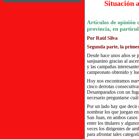
Situación 
Artículos de opinión d
provincia, en particul
Por Raúl Silva
Segunda parte, la prime
Desde hace unos años se pu
sanjuanino gracias al asce
y las campañas interesant
campeonato obtenido y lue
Hoy nos encontramos nuev
cinco derrotas consecutiv
Desamparados con un fugaz 
necesario preguntarse cuál 
Por un lado hay que deci
nombrar los que juegan en
San Juan, en ambos casos p
entre los titulares y algun
veces los dirigentes de a
para afrontar tales categorí