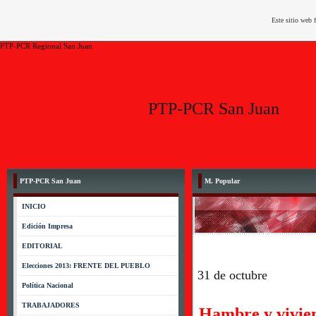
Este sitio web 
PTP-PCR Regional San Juan
PTP-PCR San Juan
PTP-PCR San Juan
M. Popular
INICIO
Edición Impresa
EDITORIAL
Elecciones 2013: FRENTE DEL PUEBLO
31 de octubre
Política Nacional
TRABAJADORES
Hambre y vivien