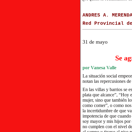
ANDRES A. MEREND
Red Provincial d
31 de mayo
Se ag
por Vanesa Valle
La situación social empeor
notan las repercusiones de l
En las villas y barrios se
plata que alcance”, “Hoy en
mujer, sino que también los
como comer”, o como nos 
la incertidumbre de que va
impotencia de que cuando 
soy mayor y mis hijos por
no cumplen con el nivel de 
al campo y tirarse al piso p