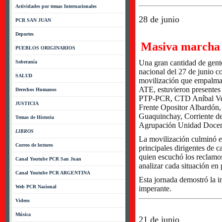
Actividades por temas Internacionales
28 de junio
PCR SAN JUAN
Deportes
Masiva marcha p
PUEBLOS ORIGINARIOS
Una gran cantidad de gent
Soberanía
nacional del 27 de junio 
SALUD
movilización que empalmar
ATE, estuvieron presente
Derechos Humanos
PTP-PCR, CTD Aníbal Veró
JUSTICIA
Frente Opositor Albardón
Guaquinchay, Corriente d
Temas de Historia
Agrupación Unidad Docen
LIBROS
La movilización culminó en
Correo de lectores
principales dirigentes de 
quien escuchó los reclamo
Canal Youtube PCR San Juan
analizar cada situación en 
Canal Youtube PCR ARGENTINA
Esta jornada demostró la im
Web PCR Nacional
imperante.
Videos
Música
21 de junio