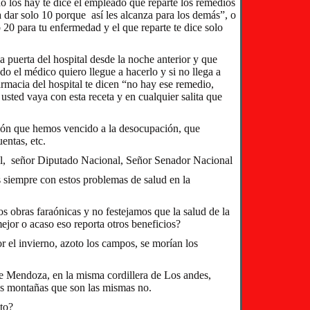
 los hay te dice el empleado que reparte los remedios
a dar solo 10 porque así les alcanza para los demás”, o
 20 para tu enfermedad y el que reparte te dice solo
 puerta del hospital desde la noche anterior y que
do el médico quiero llegue a hacerlo y si no llega a
rmacia del hospital te dicen “no hay ese remedio,
usted vaya con esta receta y en cualquier salita que
ión que hemos vencido a la desocupación, que
entas, etc.
l, señor Diputado Nacional, Señor Senador Nacional
 siempre con estos problemas de salud en la
s obras faraónicas y no festejamos que la salud de la
jor o acaso eso reporta otros beneficios?
r el invierno, azoto los campos, se morían los
de Mendoza, en la misma cordillera de Los andes,
as montañas que son las mismas no.
to?