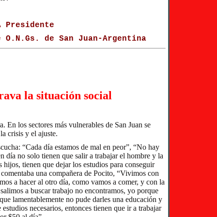
A Presidente
e O.N.Gs. de San Juan-Argentina
rava la situación social
a. En los sectores más vulnerables de San Juan se
a crisis y el ajuste.
 escucha: “Cada día estamos de mal en peor”, “No hay
 día no solo tienen que salir a trabajar el hombre y la
 hijos, tienen que dejar los estudios para conseguir
comentaba una compañera de Pocito, “Vivimos con
mos a hacer al otro día, como vamos a comer, y con la
salimos a buscar trabajo no encontramos, yo porque
 que lamentablemente no pude darles una educación y
estudios necesarios, entonces tienen que ir a trabajar
or $50 al día”.