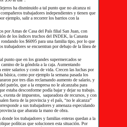
llejeros ha disminuido a tal punto que no alcanza ni
os compañeros trabajadores independientes y tienen que
or ejemplo, salir a recorrer los barrios con la
os por Amas de Casa del País filial San Juan, con
ción de los índices truchos del INDEK, la Canasta
 rondando los $6095 para una familia tipo, por lo que
s trabajadores se encuentran por debajo de la línea de
a, al punto que en los grandes supermercados se
l camino de la góndola a la caja. Aumentando
 entre salarios y costo de vida. Crecen las luchas por
sta básica, como por ejemplo la semana pasada los
araron por tres días reclamando aumento de salario, y
del patrón, que a la empresa no le alcanzaba para
que estaba desconforme podía bajar y dejar su trabajo.
 exenta de impuestos, saqueadora de recursos, y con
alen fuera de la provincia y el país, “no le alcanza”
corresponde a sus trabajadores y amenaza especulando
provincia que abarata la mano de obra.
 donde los trabajadores y familias enteras quedan a la
lique políticas que solucionen esta situación. Por