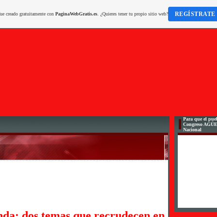
REGÍSTRATE
fue creado gratuitamente con
PaginaWebGratis.es
. ¿Quieres tener tu propio sitio web?
Para que el pueb
Congreso AGÜ
Nacional
da: dos temas que recrudecen en