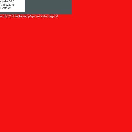
cipales 99.3
0 155023175
s.com.ar
a 116713 visitantes¡Aqui en esta página!