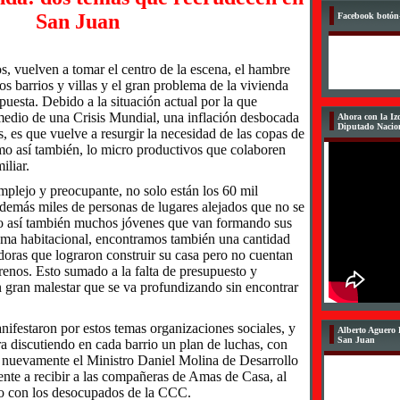
San Juan
Facebook botón-
s, vuelven a tomar el centro de la escena, el hambre
s barrios y villas y el gran problema de la vivienda
puesta. Debido a la situación actual por la que
 medio de una Crisis Mundial, una inflación desbocada
Ahora con la 
Diputado Nacio
es, es que vuelve a resurgir la necesidad de las copas de
mo así también, lo micro productivos que colaboren
iliar.
plejo y preocupante, no solo están los 60 mil
 además miles de personas de lugares alejados que no se
o así también muchos jóvenes que van formando sus
lema habitacional, encontramos también una cantidad
doras que lograron construir su casa pero no cuentan
errenos. Esto sumado a la falta de presupuesto y
n gran malestar que se va profundizando sin encontrar
ifestaron por estos temas organizaciones sociales, y
Alberto Aguero 
San Juan
 discutiendo en cada barrio un plan de luchas, con
 nuevamente el Ministro Daniel Molina de Desarrollo
e a recibir a las compañeras de Amas de Casa, al
do con los desocupados de la CCC.