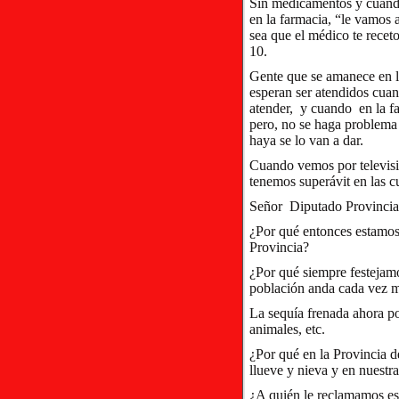
Sin medicamentos y cuando
en la farmacia, “le vamos 
sea que el médico te receto
10.
Gente que se amanece en la
esperan ser atendidos cuan
atender, y cuando en la fa
pero, no se haga problema 
haya se lo van a dar.
Cuando vemos por televis
tenemos superávit en las cu
Señor Diputado Provincia
¿Por qué entonces estamos
Provincia?
¿Por qué siempre festejamo
población anda cada vez me
La sequía frenada ahora po
animales, etc.
¿Por qué en la Provincia 
llueve y nieva y en nuestr
¿A quién le reclamamos es