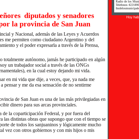
Radio de los Muni
Telefonos 422189
fmdelosmunicipale
señores diputados y senadores
Hoy habi
por la provincia de San Juan
incial y Nacional, además de las Leyes y Acuerdos
les me permiten como ciudadano Argentino y del
amiento y el poder expresarla a través de la Prensa,
o totalmente autónomo, jamás he participado en algún
y soy un trabajador social a través de las ONGs
amentales), en la cual estoy dejando mi vida.
asar en mi vida que dije, a veces, que, ya nada me
 a pensar y me da esa sensación de no sentirme
vincia de San Juan es una de las más privilegiadas en
ecibir dinero para sus arcas provinciales.
 de la coparticipación Federal, y por fuera del
ra las distintas obras que supongo que con el tiempo se
aporte de todos los sanjuaninos y lógicamente mucho
tal vez con otros gobiernos y con mis hijos o mis