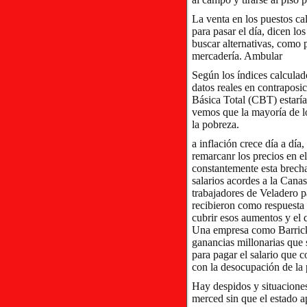
La venta en los puestos ca
para pasar el día, dicen l
buscar alternativas, como p
mercadería. Ambular
Según los índices calculad
datos reales en contraposi
Básica Total (CBT) estaría
vemos que la mayoría de lo
la pobreza.
a inflación crece día a dí
remarcanr los precios en e
constantemente esta brecha
salarios acordes a la Cana
trabajadores de Veladero p
recibieron como respuesta 
cubrir esos aumentos y el 
Una empresa como Barrick,
ganancias millonarias que s
para pagar el salario que 
con la desocupación de la 
Hay despidos y situaciones
merced sin que el estado ap