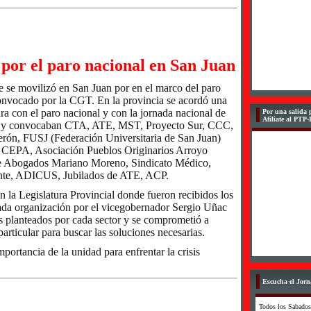
or el paro nacional en San Juan
e se movilizó en San Juan por en el marco del paro
convocado por la CGT. En la provincia se acordó una
a con el paro nacional y con la jornada nacional de
Por una salida p
Afiliate al PTP
s y convocaban CTA, ATE, MST, Proyecto Sur, CCC,
n, FUSJ (Federación Universitaria de San Juan)
, CEPA, Asociación Pueblos Originarios Arroyo
e Abogados Mariano Moreno, Sindicato Médico,
te, ADICUS, Jubilados de ATE, ACP.
 la Legislatura Provincial donde fueron recibidos los
cada organización por el vicegobernador Sergio Uñac
s planteados por cada sector y se comprometió a
particular para buscar las soluciones necesarias.
portancia de la unidad para enfrentar la crisis
Escucha el Jorn
Todos los Sabados