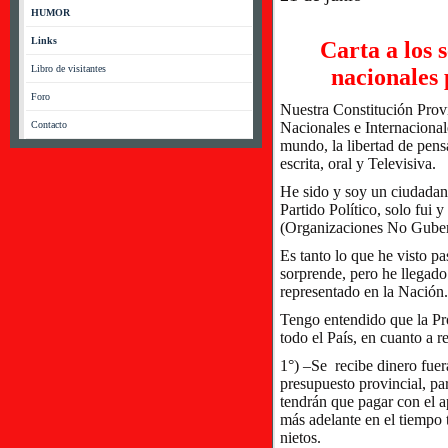
HUMOR
Links
Carta a los 
Libro de visitantes
nacionales 
Foro
Nuestra Constitución Prov
Contacto
Nacionales e Internaciona
mundo, la libertad de pens
escrita, oral y Televisiva.
He sido y soy un ciudadan
Partido Político, solo fui 
(Organizaciones No Gubern
Es tanto lo que he visto p
sorprende, pero he llegado
representado en la Nación.
Tengo entendido que la Pro
todo el País, en cuanto a r
1°) –Se recibe dinero fuera
presupuesto provincial, pa
tendrán que pagar con el 
más adelante en el tiempo 
nietos.