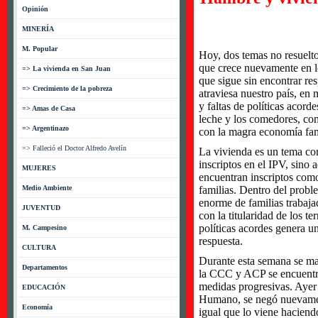
Opinión
MINERÍA
M. Popular
Hoy, dos temas no resuelto
que crece nuevamente en lo
=> La vivienda en San Juan
que sigue sin encontrar res
=> Crecimiento de la pobreza
atraviesa nuestro país, en
y faltas de políticas acord
=> Amas de Casa
leche y los comedores, co
=> Argentinazo
con la magra economía fam
=> Falleció el Doctor Alfredo Avelín
La vivienda es un tema com
inscriptos en el IPV, sino
MUJERES
encuentran inscriptos com
Medio Ambiente
familias. Dentro del prob
enorme de familias trabaja
JUVENTUD
con la titularidad de los t
políticas acordes genera u
M. Campesino
respuesta.
CULTURA
Durante esta semana se man
Departamentos
la CCC y ACP se encuentra
medidas progresivas. Ayer
EDUCACIÓN
Humano, se negó nuevament
Economía
igual que lo viene hacien