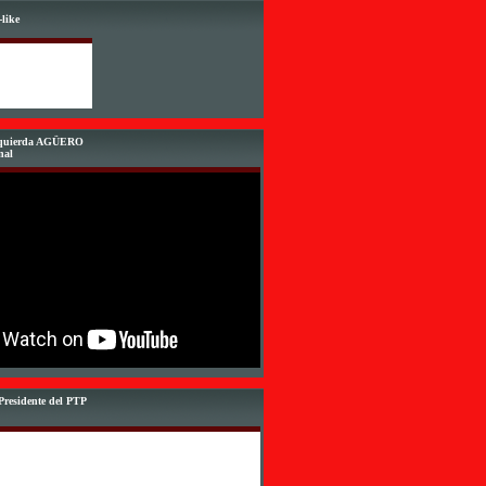
like
Izquierda AGÜERO
nal
Presidente del PTP