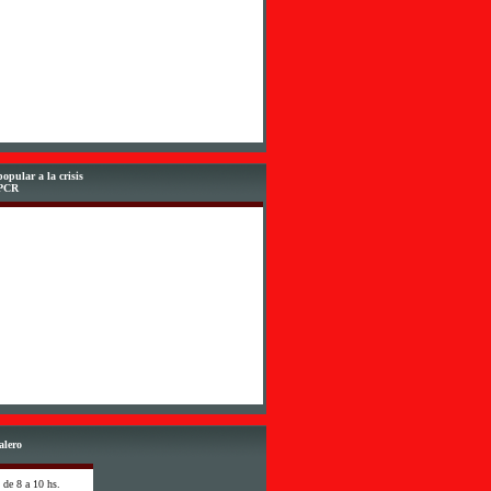
opular a la crisis
-PCR
alero
 de 8 a 10 hs.