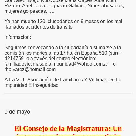
González, Gogo Ruiz, José María Capes, Alba Ruth
Pizarro, Ariel Tapia… Ignacio Galván , Niños abusados,
mujeres golpeadas, ….
Ya han muerto 120 ciudadanos en 9 meses en los mal
llamados accidentes de tránsito
Información:
Seguimos convocando a la ciudadanía a sumarse a la
comisión los martes a las 17 hs. en España 510 (sur) –
4214759- o a través del correo electrónico:
familiadevictimasdelaimpunidad@yohoo.com.ar o
rhalvarez@hotmail.com
A.Fa.V.I.I. Asociación De Familiares Y Victimas De La
Impunidad E Inseguridad
9 de mayo
El Consejo de la Magistratura: Un