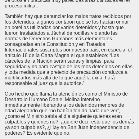
de otros en prácticas muy parecidas a las utilizadas en el
proceso militar.
También hay que denunciar los malos tratos recibidos por
los detenidos, algunos contaron que se los hacían orinar
en botellas utilizadas por varios detenidos y hasta que
fueron trasladados a Jáchal de rodillas violando las
normas de Derechos Humanos más elementales
consagradas en la Constitución y en Tratados
Internacionales suscriptos por nuestro país, en especial el
artículo 18 de la Carta Magna el que establece: “Las
cárceles de la Nación serán sanas y limpias, para
seguridad y no para castigo de los reos detenidos en ellas,
y toda medida que a pretexto de precaución conduzca a
mortificarlos más allá de lo que aquélla exija, hará
responsable al juez que la autorice.”
Otro hecho que llama la atención es como el Ministro de
Desarrollo Humano Daniel Molina intervino
inmediatamente liberando a los detenidos menores de
edad alegando que “no habían tenido nada que ver”,
¿como el Ministro sabía al día siguiente quienes eran
culpables y quienes no?, ¿quiere decir esto que los demás
ya son culpables?, ¿Hay en San Juan Independencia de
poderes? Es evidente que no.