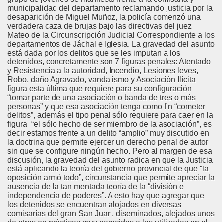
municipalidad del departamento reclamando justicia por la
desaparición de Miguel Muñoz, la policía comenzó una
verdadera caza de brujas bajo las directivas del juez
Mateo de la Circunscripción Judicial Correspondiente a los
departamentos de Jáchal e Iglesia. La gravedad del asunto
está dada por los delitos que se les imputan a los
detenidos, concretamente son 7 figuras penales: Atentado
y Resistencia a la autoridad, Incendio, Lesiones leves,
Robo, daño Agravado, vandalismo y Asociación Ilícita
figura esta última que requiere para su configuración
“tomar parte de una asociación o banda de tres o más
personas” y que esa asociación tenga como fin “cometer
delitos”, además el tipo penal sólo requiere para caer en la
figura “el sólo hecho de ser miembro de la asociación”, es
decir estamos frente a un delito “amplio” muy discutido en
la doctrina que permite ejercer un derecho penal de autor
sin que se configure ningún hecho. Pero al margen de esa
discusión, la gravedad del asunto radica en que la Justicia
está aplicando la teoría del gobierno provincial de que “la
oposición armó todo”, circunstancia que permite apreciar la
ausencia de la tan mentada teoría de la “división e
independencia de poderes”. A esto hay que agregar que
los detenidos se encuentran alojados en diversas
comisarías del gran San Juan, diseminados, alejados unos