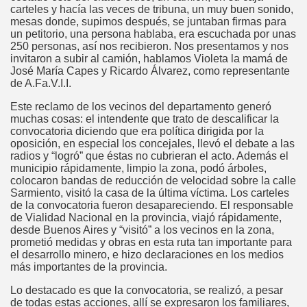
carteles y hacía las veces de tribuna, un muy buen sonido,
mesas donde, supimos después, se juntaban firmas para
un petitorio, una persona hablaba, era escuchada por unas
250 personas, así nos recibieron. Nos presentamos y nos
invitaron a subir al camión, hablamos Violeta la mamá de
José María Capes y Ricardo Álvarez, como representante
de A.Fa.V.I.I.
Este reclamo de los vecinos del departamento generó
muchas cosas: el intendente que trato de descalificar la
convocatoria diciendo que era política dirigida por la
oposición, en especial los concejales, llevó el debate a las
radios y “logró” que éstas no cubrieran el acto. Además el
municipio rápidamente, limpio la zona, podó árboles,
colocaron bandas de reducción de velocidad sobre la calle
Sarmiento, visitó la casa de la última víctima. Los carteles
de la convocatoria fueron desapareciendo. El responsable
de Vialidad Nacional en la provincia, viajó rápidamente,
desde Buenos Aires y “visitó” a los vecinos en la zona,
prometió medidas y obras en esta ruta tan importante para
el desarrollo minero, e hizo declaraciones en los medios
más importantes de la provincia.
Lo destacado es que la convocatoria, se realizó, a pesar
de todas estas acciones, allí se expresaron los familiares,