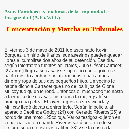
Asoc. Familiares y Víctimas de la Impunidad e
Inseguridad (A.Fa.V.I.I.)
Concentración y Marcha en Tribunales
El viernes 3 de mayo de 2011 fue asesinado Kevin
Borquez, un niño de 9 años, sus asesinos pueden quedar
libres al cumplirse dos años de su detención. Ese día,
según informaron fuentes policiales, Julio César Carracet
(27 años) llegó a su casa y se topó con que alguien se
había metido a robarle un microondas, una campera,
dinero y ropa de sus dos pequeños hijos. Un vecino le
habría dicho a Carracet que uno de los hijos de Gloria
Milicay fue quien le robó. Entonces el muchacho fue hasta
a la vuelta de su casa a increpar a la mujer y ahí se
produjo una pelea. El joven regresó a su vivienda y
Millicay llegó detrás a enfrentarlo. Según la policía, ahí
apareció Deolinda Godoy (24) con Gerardo Riveros(25) a
bordo de una moto 125cc roja. Varios testigos -dijeron en
la policía- vieron cuando Riveros sacó un arma de su
cintura (sería un revólver calibre 38) y se la pasó a la