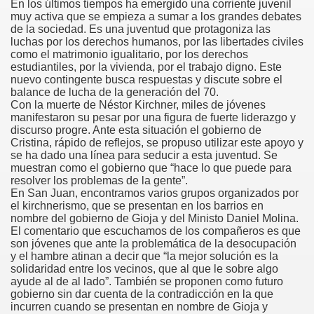
En los últimos tiempos ha emergido una corriente juvenil
muy activa que se empieza a sumar a los grandes debates
de la sociedad. Es una juventud que protagoniza las
luchas por los derechos humanos, por las libertades civiles
como el matrimonio igualitario, por los derechos
estudiantiles, por la vivienda, por el trabajo digno. Este
nuevo contingente busca respuestas y discute sobre el
balance de lucha de la generación del 70.
Con la muerte de Néstor Kirchner, miles de jóvenes
manifestaron su pesar por una figura de fuerte liderazgo y
discurso progre. Ante esta situación el gobierno de
Cristina, rápido de reflejos, se propuso utilizar este apoyo y
EPA
se ha dado una línea para seducir a esta juventud. Se
muestran como el gobierno que “hace lo que puede para
resolver los problemas de la gente”.
En San Juan, encontramos varios grupos organizados por
el kirchnerismo, que se presentan en los barrios en
nombre del gobierno de Gioja y del Ministo Daniel Molina.
El comentario que escuchamos de los compañeros es que
son jóvenes que ante la problemática de la desocupación
y el hambre atinan a decir que “la mejor solución es la
solidaridad entre los vecinos, que al que le sobre algo
ayude al de al lado”. También se proponen como futuro
gobierno sin dar cuenta de la contradicción en la que
incurren cuando se presentan en nombre de Gioja y