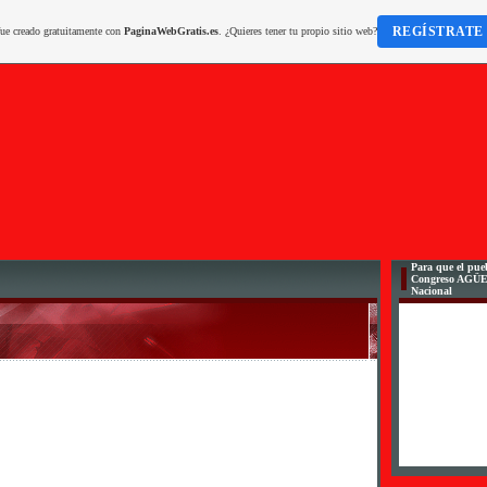
REGÍSTRATE
fue creado gratuitamente con
PaginaWebGratis.es
. ¿Quieres tener tu propio sitio web?
Para que el pueb
Congreso AGÜ
Nacional