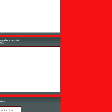
opular a la crisis
-PCR
alero
 de 8 a 10 hs.