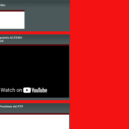
like
Izquierda AGÜERO
nal
Presidente del PTP