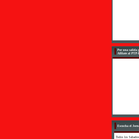
Por una salida p
Afiliate al PTP
Escucha el Jorn
Todos los Sabados