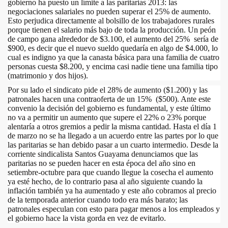
gobierno ha puesto un límite a las paritarias 2013: las
negociaciones salariales no pueden superar el 25% de aumento.
Esto perjudica directamente al bolsillo de los trabajadores rurales
porque tienen el salario más bajo de toda la producción. Un peón
de campo gana alrededor de $3.100, el aumento del 25% sería de
$900, es decir que el nuevo sueldo quedaría en algo de $4.000, lo
cual es indigno ya que la canasta básica para una familia de cuatro
personas cuesta $8.200, y encima casi nadie tiene una familia tipo
(matrimonio y dos hijos).
Por su lado el sindicato pide el 28% de aumento ($1.200) y las
patronales hacen una contraoferta de un 15% ($500). Ante este
convenio la decisión del gobierno es fundamental, y este último
no va a permitir un aumento que supere el 22% o 23% porque
alentaría a otros gremios a pedir la misma cantidad. Hasta el día 1
de marzo no se ha llegado a un acuerdo entre las partes por lo que
las paritarias se han debido pasar a un cuarto intermedio. Desde la
corriente sindicalista Santos Guayama denunciamos que las
paritarias no se pueden hacer en esta época del año sino en
setiembre-octubre para que cuando llegue la cosecha el aumento
ya esté hecho, de lo contrario pasa al año siguiente cuando la
inflación también ya ha aumentado y este año cobramos al precio
de la temporada anterior cuando todo era más barato; las
patronales especulan con esto para pagar menos a los empleados y
el gobierno hace la vista gorda en vez de evitarlo.