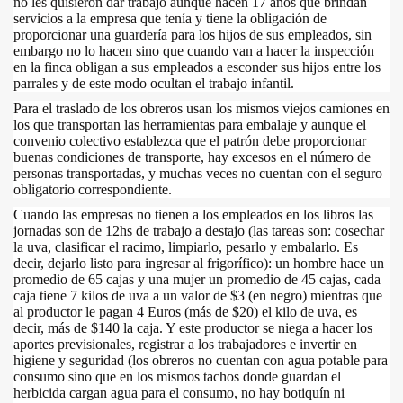
no les quisieron dar trabajo aunque hacen 17 años que brindan
servicios a la empresa que tenía y tiene la obligación de
proporcionar una guardería para los hijos de sus empleados, sin
embargo no lo hacen sino que cuando van a hacer la inspección
en la finca obligan a sus empleados a esconder sus hijos entre los
parrales y de este modo ocultan el trabajo infantil.
Para el traslado de los obreros usan los mismos viejos camiones en
los que transportan las herramientas para embalaje y aunque el
convenio colectivo establezca que el patrón debe proporcionar
buenas condiciones de transporte, hay excesos en el número de
personas transportadas, y muchas veces no cuentan con el seguro
obligatorio correspondiente.
Cuando las empresas no tienen a los empleados en los libros las
jornadas son de 12hs de trabajo a destajo (las tareas son: cosechar
la uva, clasificar el racimo, limpiarlo, pesarlo y embalarlo. Es
decir, dejarlo listo para ingresar al frigorífico): un hombre hace un
promedio de 65 cajas y una mujer un promedio de 45 cajas, cada
caja tiene 7 kilos de uva a un valor de $3 (en negro) mientras que
al productor le pagan 4 Euros (más de $20) el kilo de uva, es
decir, más de $140 la caja. Y este productor se niega a hacer los
aportes previsionales, registrar a los trabajadores e invertir en
higiene y seguridad (los obreros no cuentan con agua potable para
consumo sino que en los mismos tachos donde guardan el
herbicida cargan agua para el consumo, no hay botiquín ni