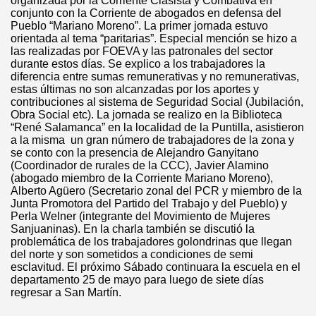
organizada por la Corriente Clasista y Combativa en
conjunto con la Corriente de abogados en defensa del
Pueblo “Mariano Moreno”. La primer jornada estuvo
orientada al tema “paritarias”. Especial mención se hizo a
las realizadas por FOEVA y las patronales del sector
durante estos días. Se explico a los trabajadores la
diferencia entre sumas remunerativas y no remunerativas,
estas últimas no son alcanzadas por los aportes y
contribuciones al sistema de Seguridad Social (Jubilación,
Obra Social etc). La jornada se realizo en la Biblioteca
“René Salamanca” en la localidad de la Puntilla, asistieron
a la misma un gran número de trabajadores de la zona y
se conto con la presencia de Alejandro Ganyitano
(Coordinador de rurales de la CCC), Javier Alamino
(abogado miembro de la Corriente Mariano Moreno),
Alberto Agüero (Secretario zonal del PCR y miembro de la
Junta Promotora del Partido del Trabajo y del Pueblo) y
Perla Welner (integrante del Movimiento de Mujeres
Sanjuaninas). En la charla también se discutió la
problemática de los trabajadores golondrinas que llegan
del norte y son sometidos a condiciones de semi
esclavitud. El próximo Sábado continuara la escuela en el
departamento 25 de mayo para luego de siete días
regresar a San Martín.