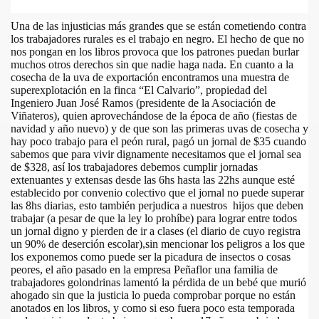
Una de las injusticias más grandes que se están cometiendo contra
los trabajadores rurales es el trabajo en negro. El hecho de que no
nos pongan en los libros provoca que los patrones puedan burlar
muchos otros derechos sin que nadie haga nada. En cuanto a la
cosecha de la uva de exportación encontramos una muestra de
superexplotación en la finca “El Calvario”, propiedad del
Ingeniero Juan José Ramos (presidente de la Asociación de
Viñateros), quien aprovechándose de la época de año (fiestas de
navidad y año nuevo) y de que son las primeras uvas de cosecha y
hay poco trabajo para el peón rural, pagó un jornal de $35 cuando
sabemos que para vivir dignamente necesitamos que el jornal sea
de $328, así los trabajadores debemos cumplir jornadas
extenuantes y extensas desde las 6hs hasta las 22hs aunque esté
establecido por convenio colectivo que el jornal no puede superar
las 8hs diarias, esto también perjudica a nuestros hijos que deben
trabajar (a pesar de que la ley lo prohíbe) para lograr entre todos
un jornal digno y pierden de ir a clases (el diario de cuyo registra
un 90% de deserción escolar),sin mencionar los peligros a los que
los exponemos como puede ser la picadura de insectos o cosas
peores, el año pasado en la empresa Peñaflor una familia de
trabajadores golondrinas lamentó la pérdida de un bebé que murió
ahogado sin que la justicia lo pueda comprobar porque no están
anotados en los libros, y como si eso fuera poco esta temporada