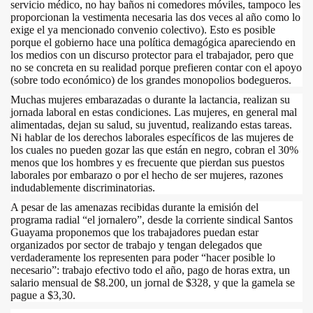
servicio médico, no hay baños ni comedores móviles, tampoco les
proporcionan la vestimenta necesaria las dos veces al año como lo
exige el ya mencionado convenio colectivo). Esto es posible
porque el gobierno hace una política demagógica apareciendo en
los medios con un discurso protector para el trabajador, pero que
no se concreta en su realidad porque prefieren contar con el apoyo
(sobre todo económico) de los grandes monopolios bodegueros.
Muchas mujeres embarazadas o durante la lactancia, realizan su
jornada laboral en estas condiciones. Las mujeres, en general mal
alimentadas, dejan su salud, su juventud, realizando estas tareas.
Ni hablar de los derechos laborales específicos de las mujeres de
los cuales no pueden gozar las que están en negro, cobran el 30%
menos que los hombres y es frecuente que pierdan sus puestos
laborales por embarazo o por el hecho de ser mujeres, razones
indudablemente discriminatorias.
A pesar de las amenazas recibidas durante la emisión del
programa radial “el jornalero”, desde la corriente sindical Santos
Guayama proponemos que los trabajadores puedan estar
organizados por sector de trabajo y tengan delegados que
verdaderamente los representen para poder “hacer posible lo
necesario”: trabajo efectivo todo el año, pago de horas extra, un
salario mensual de $8.200, un jornal de $328, y que la gamela se
pague a $3,30.