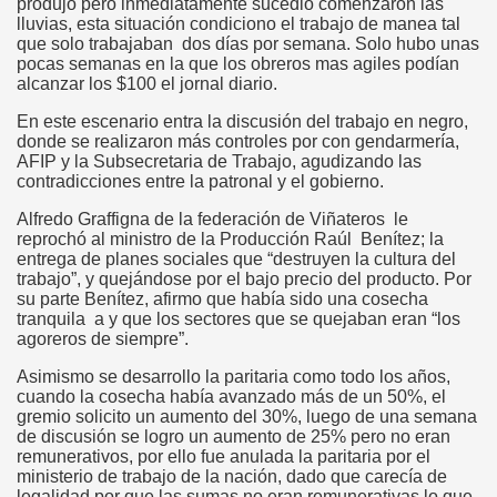
produjo pero inmediatamente sucedió comenzaron las
lluvias, esta situación condiciono el trabajo de manea tal
que solo trabajaban dos días por semana. Solo hubo unas
pocas semanas en la que los obreros mas agiles podían
alcanzar los $100 el jornal diario.
En este escenario entra la discusión del trabajo en negro,
donde se realizaron más controles por con gendarmería,
AFIP y la Subsecretaria de Trabajo, agudizando las
contradicciones entre la patronal y el gobierno.
Alfredo Graffigna de la federación de Viñateros le
reprochó al ministro de la Producción Raúl Benítez; la
entrega de planes sociales que “destruyen la cultura del
trabajo”, y quejándose por el bajo precio del producto. Por
su parte Benítez, afirmo que había sido una cosecha
tranquila a y que los sectores que se quejaban eran “los
agoreros de siempre”.
Asimismo se desarrollo la paritaria como todo los años,
cuando la cosecha había avanzado más de un 50%, el
gremio solicito un aumento del 30%, luego de una semana
de discusión se logro un aumento de 25% pero no eran
remunerativos, por ello fue anulada la paritaria por el
ministerio de trabajo de la nación, dado que carecía de
legalidad por que las sumas no eran remunerativas lo que